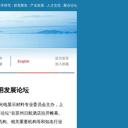
科学研究
-
群英聚首
-
产业发展
-
人才交流
-
聚合论坛
作
·
设为首页
English
馈
·
加入收藏
应用发展论坛
业协会光电显示材料专业委员会主办，上
展论坛”在苏州日航酒店拉开帷幕。
机构、相关重要机构等和知名行业