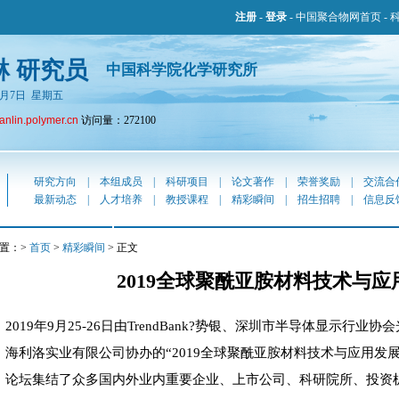
注册
-
登录
-
中国聚合物网首页
-
琳 研究员
中国科学院化学研究所
年8月7日 星期五
fanlin.polymer.cn
访问量：272100
研究方向
|
本组成员
|
科研项目
|
论文著作
|
荣誉奖励
|
交流合
最新动态
|
人才培养
|
教授课程
|
精彩瞬间
|
招生招聘
|
信息反
置：>
首页
>
精彩瞬间
> 正文
2019全球聚酰亚胺材料技术与
2019年9月25-26日由TrendBank?势银、深圳市半导体显示行
海利洛实业有限公司协办的“2019全球聚酰亚胺材料技术与应用发
论坛集结了众多国内外业内重要企业、上市公司、科研院所、投资