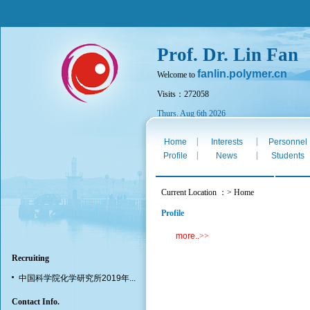
Prof. Dr. Lin Fan
fanlin.polymer.cn
Welcome to
Visits：272058
Thurs. Aug 6th 2026
|
|
Home
Interests
Personnel
|
|
Profile
News
Students
Current Location ：> Home
Profile
more..
>>
Recruiting
中国科学院化学研究所2019年...
Contact Info.