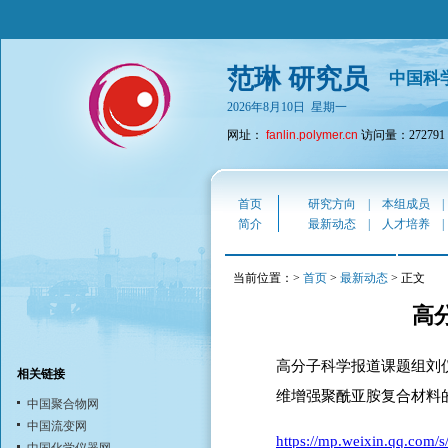
范琳 研究员
中国科
2026年8月10日 星期一
网址：
fanlin.polymer.cn
访问量：272791
首页
研究方向
|
本组成员
简介
最新动态
|
人才培养
当前位置：>
首页
>
最新动态
> 正文
高
高分子科学报道课题组刘仪博士即将
相关链接
维增强聚酰亚胺复合材料
中国聚合物网
中国流变网
https://mp.weixin.qq.c