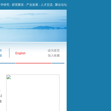
科学研究
-
群英聚首
-
产业发展
-
人才交流
-
聚合论坛
作
·
设为首页
English
馈
·
加入收藏
8
2
目