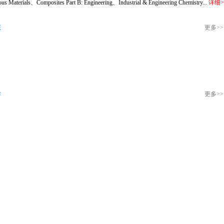
us Materials、Composites Part B: Engineering、Industrial & Engineering Chemistry...
详细
>
态
更多
>>
作
更多
>>