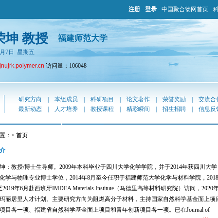
注册
-
登录
-
中国聚合物网首页
-
荣坤 教授
福建师范大学
年8月7日 星期五
fjnujrk.polymer.cn
访问量：106048
研究方向
|
本组成员
|
科研项目
|
论文著作
|
荣誉奖励
|
交流合
最新动态
|
人才培养
|
教授课程
|
精彩瞬间
|
招生招聘
|
信息反
置：> 首页
介
：教授/博士生导师。2009年本科毕业于四川大学化学学院，并于2014年获四川大学
化学与物理专业博士学位，2014年8月至今任职于福建师范大学化学与材料学院，201
2019年6月赴西班牙IMDEA Materials Institute（马德里高等材料研究院）访问，2020年
玛丽居里人才计划。主要研究方向为阻燃高分子材料，主持国家自然科学基金面上项
项目各一项、福建省自然科学基金面上项目和青年创新项目各一项。已在Journal of