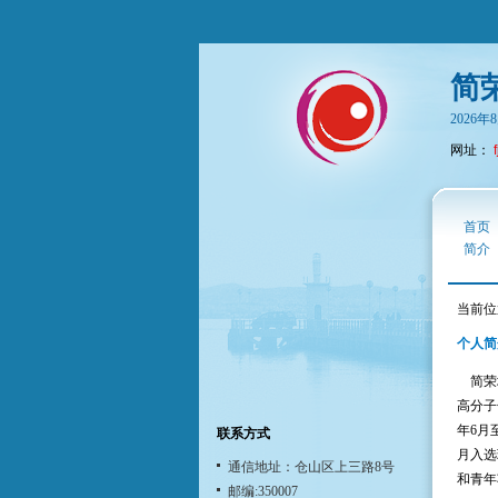
简
2026
网址：
首页
简介
当前位
个人简
简荣坤
高分子
年6月至
联系方式
月入选
通信地址：仓山区上三路8号
和青年
邮编:350007