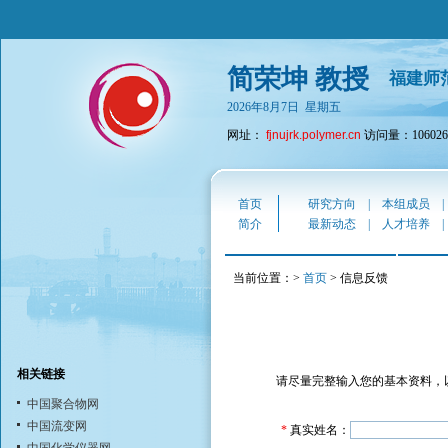
简荣坤 教授
福建师
2026年8月7日 星期五
网址：
fjnujrk.polymer.cn
访问量：106026
首页
研究方向
|
本组成员
简介
最新动态
|
人才培养
当前位置：>
首页
> 信息反馈
相关链接
请尽量完整输入您的基本资料，
中国聚合物网
中国流变网
*
真实姓名：