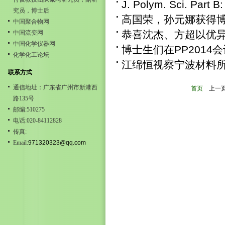
J. Polym. Sci. 
究员，博士后
高国荣，孙元娜获得
中国聚合物网
恭喜沈杰、方超以优
中国流变网
中国化学仪器网
博士生们在PP2014
化学化工论坛
江绵恒视察宁波材料
联系方式
通信地址：广东省广州市新港西
首页
上一
路135号
邮编:510275
电话:020-84112828
传真:
Email:
971320323@qq.com