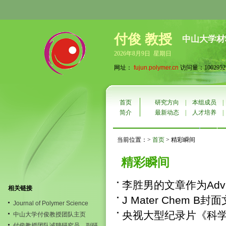
付俊 教授
中山大学材
2026年8月9日 星期日
网址：
fujun.polymer.cn
访问量：1002952
首页
研究方向
|
本组成员
简介
最新动态
|
人才培养
当前位置：>
首页
> 精彩瞬间
精彩瞬间
李胜男的文章作为Adv F
相关链接
J Mater Chem B封面文章
Journal of Polymer Science
央视大型纪录片《科
中山大学付俊教授团队主页
付俊教授团队诚聘研究员，副研