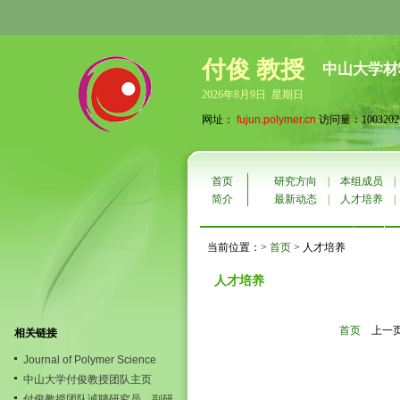
付俊 教授
中山大学材
2026年8月9日 星期日
网址：
fujun.polymer.cn
访问量：1003202
首页
研究方向
|
本组成员
简介
最新动态
|
人才培养
当前位置：>
首页
> 人才培养
人才培养
首页
上一
相关链接
Journal of Polymer Science
中山大学付俊教授团队主页
付俊教授团队诚聘研究员，副研