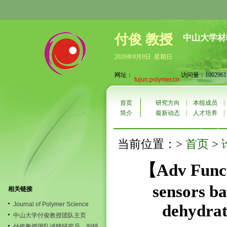
付俊 教授
中山大学材
2026年8月9日 星期日
网址：
访问量：1002961
fujun.polymer.cn
首页
研究方向
|
本组成员
简介
最新动态
|
人才培养
首页
当前位置：>
>
【Adv Funct
sensors ba
相关链接
Journal of Polymer Science
dehydrat
中山大学付俊教授团队主页
付俊教授团队诚聘研究员，副研