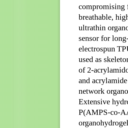
compromising f
breathable, hig
ultrathin organ
sensor for lon
electrospun TP
used as skeleton
of 2-acrylamid
and acrylamide
network organoh
Extensive hyd
P(AMPS-co-AAm
organohydrogel