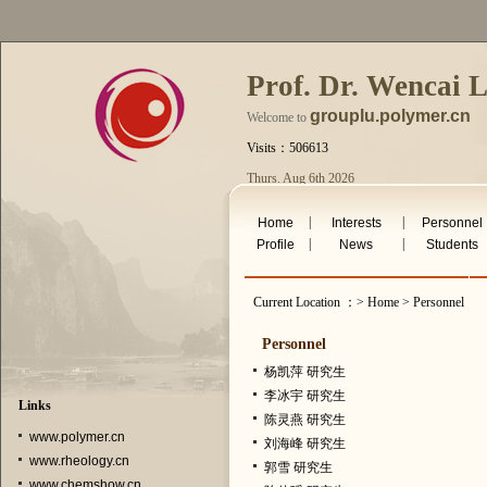
Prof. Dr. Wencai 
grouplu.polymer.cn
Welcome to
Visits：506613
Thurs. Aug 6th 2026
|
|
Home
Interests
Personnel
|
|
Profile
News
Students
Current Location ：> Home > Personnel
Personnel
杨凯萍 研究生
李冰宇 研究生
Links
陈灵燕 研究生
www.polymer.cn
刘海峰 研究生
www.rheology.cn
郭雪 研究生
www.chemshow.cn