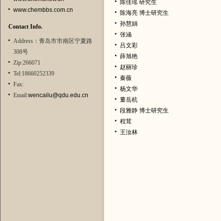
陈佳瑶 研究生
www.chembbs.com.cn
陈海亮 博士研究生
孙慧娟
Contact Info.
张涵
Address：青岛市市南区宁夏路
吕文彩
308号
薛旭艳
Zip:266071
赵丽珍
Tel:18660252339
秦薇
Fax:
杨文华
Email:
wencailu@qdu.edu.cn
董岳杭
段雅静 博士研究生
程茸
王汝林