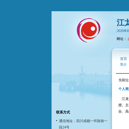
江
2026
网址：
首页
简介
当前位
个人简
江龙博
授。主
合、高
联系方式
通信地址：四川成都一环路南一
段24号