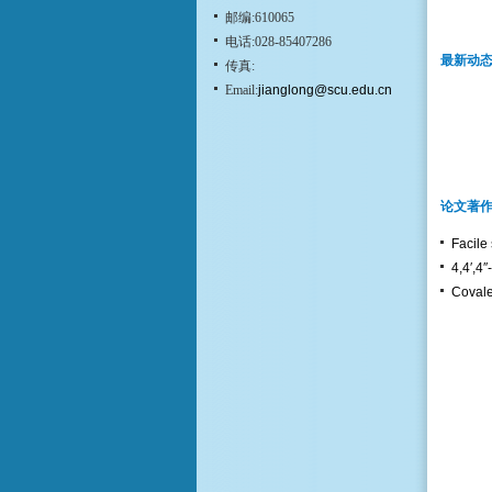
邮编:610065
电话:028-85407286
最新动
传真:
Email:
jianglong@scu.edu.cn
论文著
Facile 
4,4′,4′
Covale