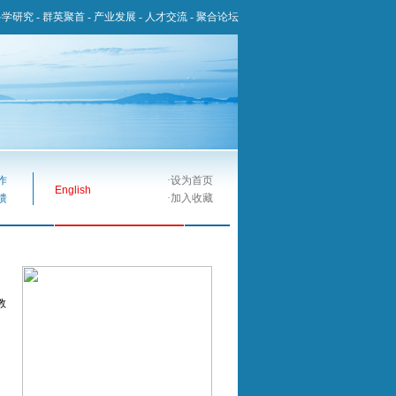
科学研究
-
群英聚首
-
产业发展
-
人才交流
-
聚合论坛
作
·
设为首页
English
馈
·
加入收藏
教