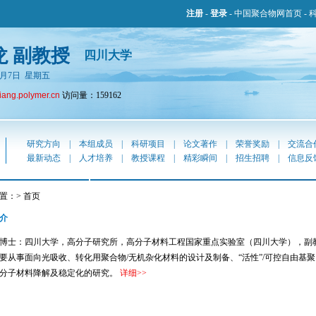
注册
-
登录
-
中国聚合物网首页
-
龙 副教授
四川大学
年8月7日 星期五
jiang.polymer.cn
访问量：159162
研究方向
|
本组成员
|
科研项目
|
论文著作
|
荣誉奖励
|
交流合
最新动态
|
人才培养
|
教授课程
|
精彩瞬间
|
招生招聘
|
信息反
置：> 首页
介
士：四川大学，高分子研究所，高分子材料工程国家重点实验室（四川大学），副
要从事面向光吸收、转化用聚合物/无机杂化材料的设计及制备、“活性”/可控自由基聚
分子材料降解及稳定化的研究。
详细
>>