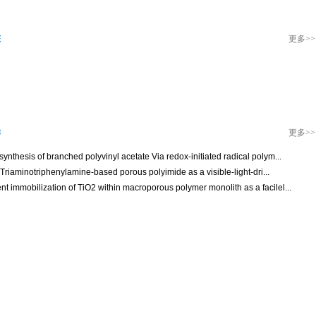
态
更多
>>
作
更多
>>
synthesis of branched polyvinyl acetate Via redox-initiated radical polym...
′-Triaminotriphenylamine-based porous polyimide as a visible-light-dri...
nt immobilization of TiO2 within macroporous polymer monolith as a facilel...