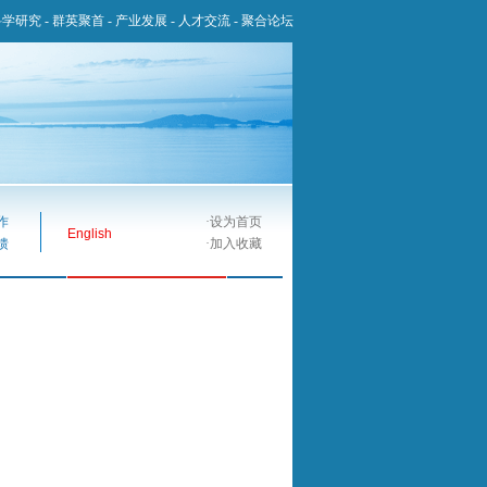
科学研究
-
群英聚首
-
产业发展
-
人才交流
-
聚合论坛
作
·
设为首页
English
馈
·
加入收藏