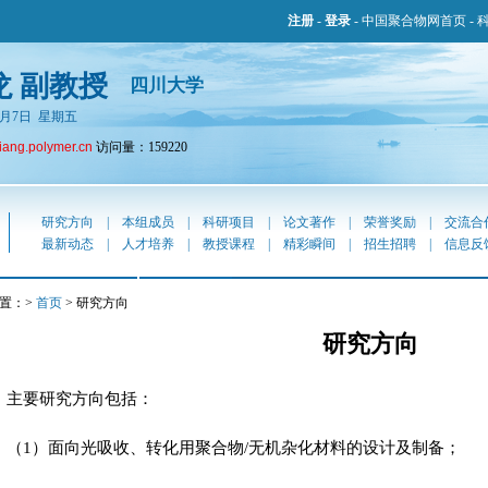
注册
-
登录
-
中国聚合物网首页
-
龙 副教授
四川大学
年8月7日 星期五
jiang.polymer.cn
访问量：159220
研究方向
|
本组成员
|
科研项目
|
论文著作
|
荣誉奖励
|
交流合
最新动态
|
人才培养
|
教授课程
|
精彩瞬间
|
招生招聘
|
信息反
置：>
首页
> 研究方向
研究方向
主要研究方向包括：
（1）面向光吸收、转化用聚合物/无机杂化材料的设计及制备；