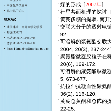
中国流变网
煤的形成
[
2007年
]
中国化学仪器网
行星共面机理的探讨
化学化工论坛
黄芪多糖的提取. 南开大学学
联系方式
交联大分子的透射电镜分析.
通信地址：南开大学化学系
邮编:300071
92.
电话:86-022-23502250
可溶解的聚氨酯交联大
传真:86-022-23502458
2004, 20(3), 237-2
Email:
lifangxing@nankai.edu.cn
聚氨酯微凝胶粒子在稀溶
20(6), 169-172.
可溶解的聚氨酯脲微凝胶
5, 673-677.
抗拉伸抗凝血性聚氨酯材
36(2), 116-120.
黄芪总黄酮和总甙的提取与
22-25.