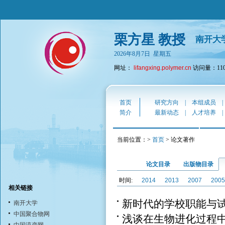
栗方星 教授
南开大
2026年8月7日 星期五
网址：
lifangxing.polymer.cn
访问量：110
首页
研究方向
|
本组成员
简介
最新动态
|
人才培养
当前位置：>
首页
> 论文著作
论文目录
出版物目录
时间:
2014
2013
2007
2005
相关链接
新时代的学校职能与试
南开大学
中国聚合物网
浅谈在生物进化过程