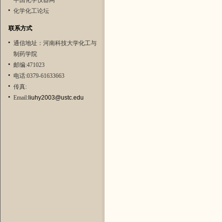
中国化学仪器网
化学化工论坛
联系方式
通信地址：河南科技大学化工与
制药学院
邮编:471023
电话:0379-61633663
传真:
Email:
liuhy2003@ustc.edu