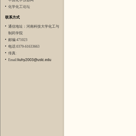
中国化学仪器网
化学化工论坛
联系方式
通信地址：河南科技大学化工与
制药学院
邮编:471023
电话:0379-61633663
传真:
Email:
liuhy2003@ustc.edu