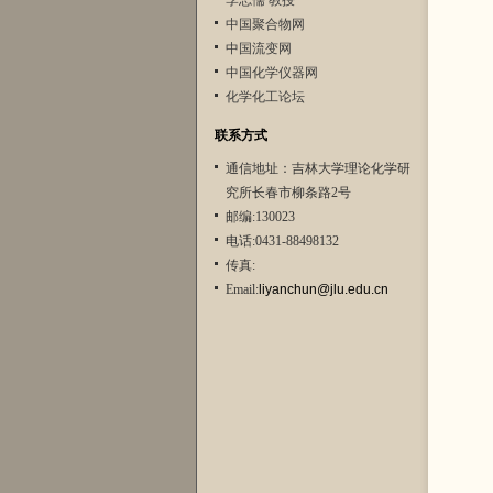
李志儒 教授
中国聚合物网
中国流变网
中国化学仪器网
化学化工论坛
联系方式
通信地址：吉林大学理论化学研
究所长春市柳条路2号
邮编:130023
电话:0431-88498132
传真:
Email:
liyanchun@jlu.edu.cn