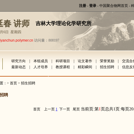
注册
-
登录
-
中国聚合物网首页
-
延春 讲师
吉林大学理论化学研究所
年8月6日 星期四
liyanchun.polymer.cn
访问量：808197
研究方向
|
本组成员
|
科研项目
|
论文著作
|
荣誉奖励
|
交流合
最新动态
|
人才培养
|
教授课程
|
精彩瞬间
|
招生招聘
|
信息反
置：>
首页
> 招生招聘
招聘
当前页:第
1
页总共1页:每页2
首页
上一页
1
下一页
尾页