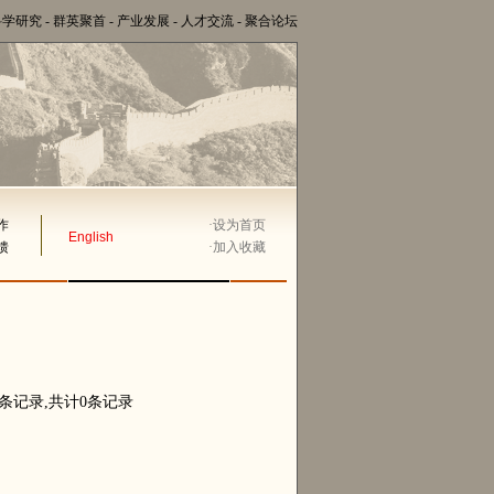
科学研究
-
群英聚首
-
产业发展
-
人才交流
-
聚合论坛
作
·
设为首页
English
馈
·
加入收藏
0条记录,共计0条记录