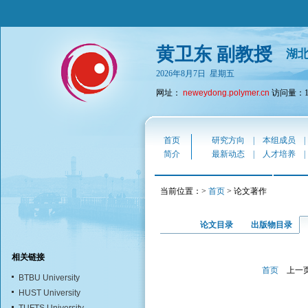
黄卫东 副教授
湖
2026年8月7日 星期五
网址：
neweydong.polymer.cn
访问量：18
首页
研究方向
|
本组成员
简介
最新动态
|
人才培养
当前位置：>
首页
> 论文著作
论文目录
出版物目录
相关链接
首页
上一
BTBU University
HUST University