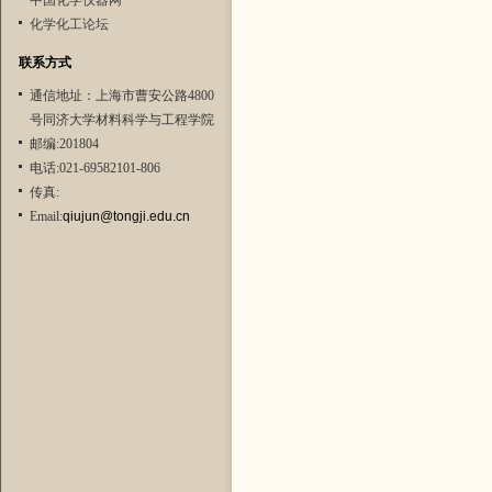
中国化学仪器网
化学化工论坛
联系方式
通信地址：上海市曹安公路4800
号同济大学材料科学与工程学院
邮编:201804
电话:021-69582101-806
传真:
Email:
qiujun@tongji.edu.cn