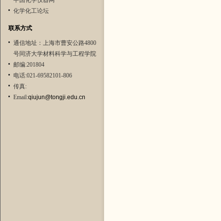
中国化学仪器网
化学化工论坛
联系方式
通信地址：上海市曹安公路4800
号同济大学材料科学与工程学院
邮编:201804
电话:021-69582101-806
传真:
Email:
qiujun@tongji.edu.cn