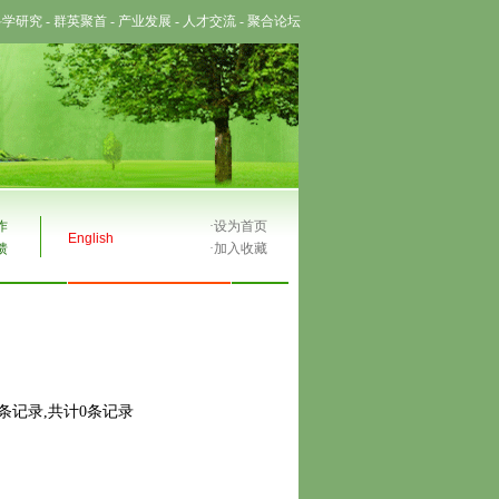
科学研究
-
群英聚首
-
产业发展
-
人才交流
-
聚合论坛
作
·
设为首页
English
馈
·
加入收藏
0条记录,共计0条记录