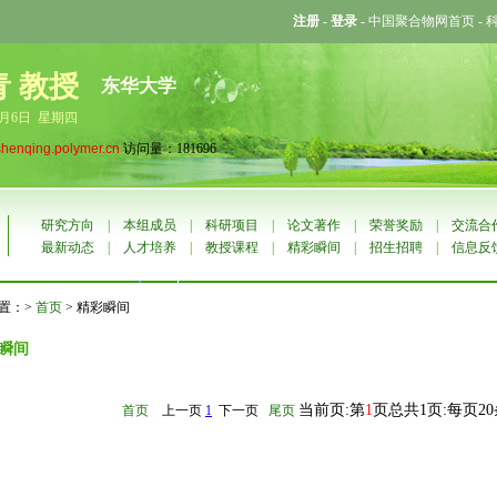
注册
-
登录
-
中国聚合物网首页
-
青 教授
东华大学
8月6日 星期四
shenqing.polymer.cn
访问量：181696
研究方向
|
本组成员
|
科研项目
|
论文著作
|
荣誉奖励
|
交流合
最新动态
|
人才培养
|
教授课程
|
精彩瞬间
|
招生招聘
|
信息反
置：>
首页
> 精彩瞬间
瞬间
当前页:第
1
页总共1页:每页2
首页
上一页
1
下一页
尾页