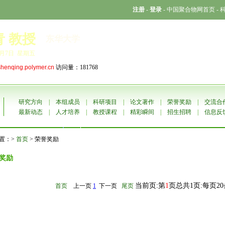
注册
-
登录
-
中国聚合物网首页
-
青 教授
东华大学
8月7日 星期五
shenqing.polymer.cn
访问量：181768
研究方向
|
本组成员
|
科研项目
|
论文著作
|
荣誉奖励
|
交流合
最新动态
|
人才培养
|
教授课程
|
精彩瞬间
|
招生招聘
|
信息反
置：>
首页
> 荣誉奖励
奖励
当前页:第
1
页总共1页:每页2
首页
上一页
1
下一页
尾页