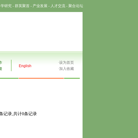
科学研究
-
群英聚首
-
产业发展
-
人才交流
-
聚合论坛
作
·
设为首页
English
馈
·
加入收藏
0条记录,共计0条记录