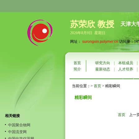
苏荣欣 教授
天津大
2026年8月9日 星期日
网址：
surongxin.polymer.cn
访问量：145
首页
研究方向
|
本组成员
简介
最新动态
|
人才培养
当前位置：>
首页
> 精彩瞬间
精彩瞬间
首页
上一
相关链接
中国聚合物网
中国流变网
中国化学仪器网