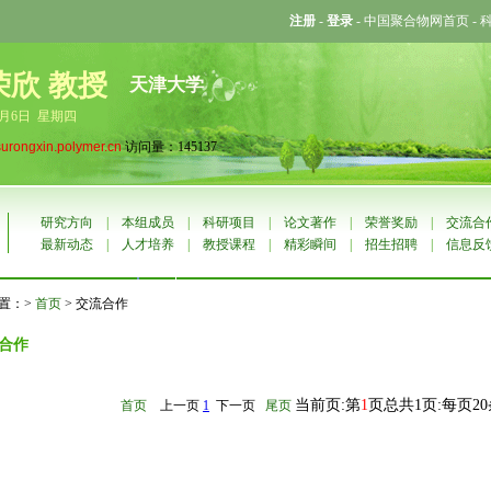
注册
-
登录
-
中国聚合物网首页
-
荣欣 教授
天津大学
8月6日 星期四
surongxin.polymer.cn
访问量：145137
研究方向
|
本组成员
|
科研项目
|
论文著作
|
荣誉奖励
|
交流合
最新动态
|
人才培养
|
教授课程
|
精彩瞬间
|
招生招聘
|
信息反
置：>
首页
> 交流合作
合作
当前页:第
1
页总共1页:每页2
首页
上一页
1
下一页
尾页