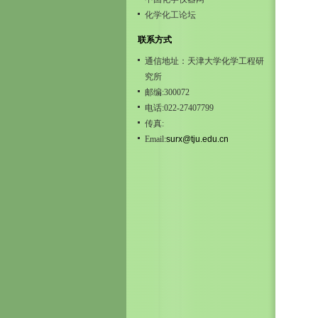
化学化工论坛
联系方式
通信地址：天津大学化学工程研
究所
邮编:300072
电话:022-27407799
传真:
Email:
surx@tju.edu.cn