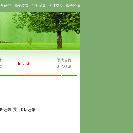
科学研究
-
群英聚首
-
产业发展
-
人才交流
-
聚合论坛
作
·
设为首页
English
馈
·
加入收藏
0条记录,共计0条记录