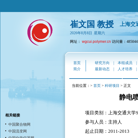
崔文国 教授
上海交
2026年8月8日 星期六
网址：
wgcui.polymer.cn
访问量：485044
首页
研究方向
|
本组成员
简介
最新动态
|
人才培养
当前位置：>
首页
>
科研项目
> 正文
静电
项目类别：上海交通大学S
相关链接
参与人员：主持人
中国聚合物网
起止日期：2011-2013
中国流变网