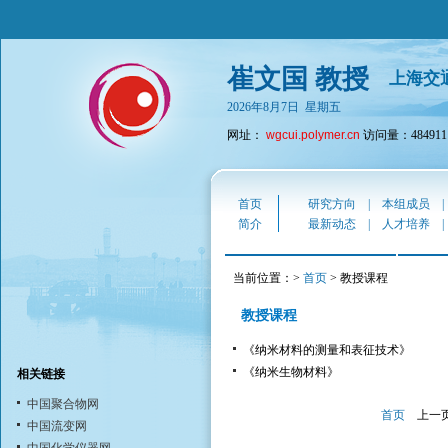
崔文国 教授
上海交
2026年8月7日 星期五
网址：
wgcui.polymer.cn
访问量：484911
首页
研究方向
|
本组成员
简介
最新动态
|
人才培养
当前位置：>
首页
> 教授课程
教授课程
《纳米材料的测量和表征技术》
《纳米生物材料》
相关链接
中国聚合物网
首页
上一
中国流变网