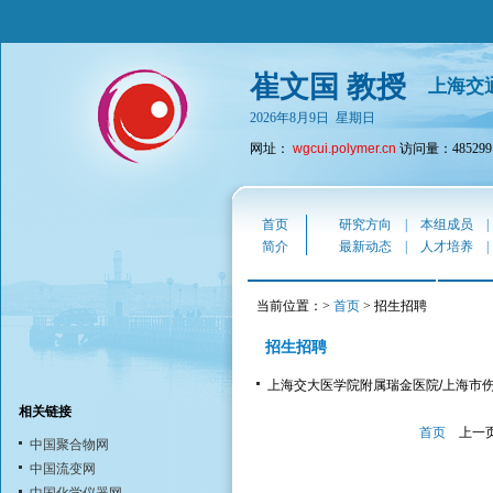
崔文国 教授
上海交
2026年8月9日 星期日
网址：
wgcui.polymer.cn
访问量：485299
首页
研究方向
|
本组成员
简介
最新动态
|
人才培养
当前位置：>
首页
> 招生招聘
招生招聘
上海交大医学院附属瑞金医院/上海市
相关链接
首页
上一
中国聚合物网
中国流变网