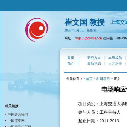
崔文国 教授
上海交
2026年8月6日 星期四
网址：
wgcui.polymer.cn
访问量：484496
首页
研究方向
|
本组成员
简介
最新动态
|
人才培养
当前位置：>
首页
>
科研项目
> 正文
电场响应
项目类别：上海交通大学
相关链接
参与人员：工科主持人
中国聚合物网
起止日期：2011-2013
中国流变网