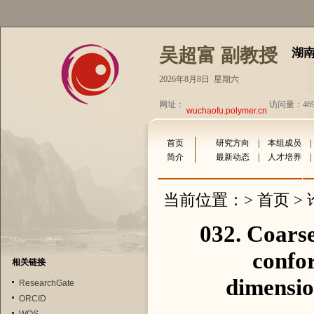
吴超富 副教授
湖
2026年8月8日 星期六
网址：
访问量：469
wuchaofu.polymer.cn
首页
研究方向
|
本组成员
简介
最新动态
|
人才培养
首页
当前位置：>
>
032. Coarse
confor
相关链接
dimensio
ResearchGate
ORCID