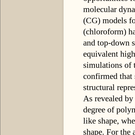
molecular dyna
(CG) models fo
(chloroform) h
and top-down sc
equivalent hig
simulations of t
confirmed that
structural repre
As revealed by 
degree of polym
like shape, whe
shape. For the 