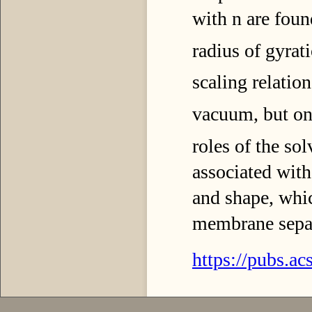
with n are foun
radius of gyrat
scaling relation
vacuum, but on
roles of the so
associated with 
and shape, whic
membrane separ
https://pubs.ac