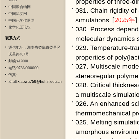
WOS
properties of three-di
中国聚合物网
031. Chain rigidity o
中国流变网
simulations
[
2025年
]
中国化学仪器网
化学化工论坛
030. Process depende
molecular dynamics s
联系方式
029. Temperature-tra
通信地址：湖南省娄底市娄星区
氐星路487号
properties of poly(lac
邮编:417000
027. Multiscale mode
电话:0738-0000000
stereoregular polyme
传真:
Email:
xiaowu759@huhst.edu.cn
028. Critical thicknes
a multiscale simulatio
026. An enhanced sch
thermomechanical pro
025. Melting simulati
amorphous environm