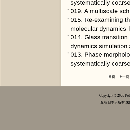
systematically coars
019. A multiscale sc
015. Re-examining th
molecular dynamics
014. Glass transition
dynamics simulation 
013. Phase morpholog
systematically coars
首页
上一页
Copyright
2005 Pol
©
版权归本人所有,未