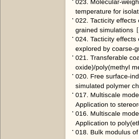
023. Molecular-weigh
temperature for isolat
022. Tacticity effects
grained simulations
[
024. Tacticity effect
explored by coarse-gr
021. Transferable co
oxide)/poly(methyl m
020. Free surface-ind
simulated polymer ch
017. Multiscale modeli
Application to stereor
016. Multiscale mode
Application to poly(e
018. Bulk modulus of 