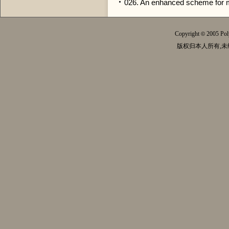
026. An enhanced scheme for mu
Copyright
2005 Pol
©
版权归本人所有,未