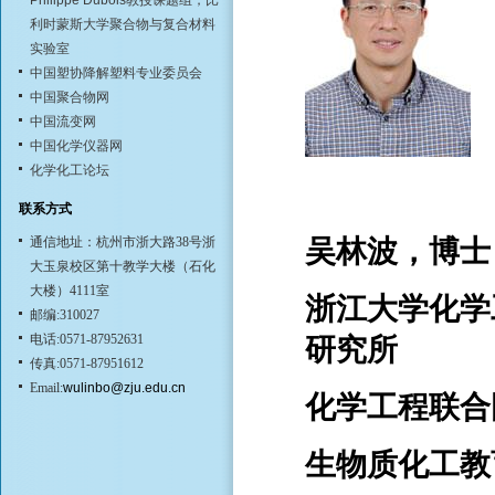
Philippe Dubois教授课题组，比
利时蒙斯大学聚合物与复合材料
实验室
中国塑协降解塑料专业委员会
中国聚合物网
中国流变网
中国化学仪器网
化学化工论坛
联系方式
通信地址：杭州市浙大路38号浙
吴林波，博士
大玉泉校区第十教学大楼（石化
大楼）4111室
浙江大学化学
邮编:310027
电话:0571-87952631
研究所
传真:0571-87951612
Email:
wulinbo@zju.edu.cn
化学工程联合
生物质化工教