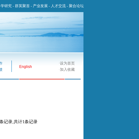
科学研究
-
群英聚首
-
产业发展
-
人才交流
-
聚合论坛
作
·
设为首页
English
馈
·
加入收藏
0条记录,共计1条记录