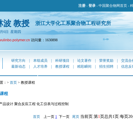
注册
-
登录
-
中国聚合物网首页
-
林波 教授
浙江大学化工系聚合物工程研究所
年8月6日 星期四
wulinbo.polymer.cn
访问量：1630898
研究方向
|
本组成员
|
科研项目
|
论文著作
|
荣誉奖励
|
交流合
最新动态
|
人才培养
|
教授课程
|
精彩瞬间
|
招生招聘
|
信息反
置：>
首页
> 教授课程
课程
产品设计 聚合反应工程 化工仪表与过程控制
当前页:第
1
页总共1页:每页2
首页
上一页
1
下一页
尾页