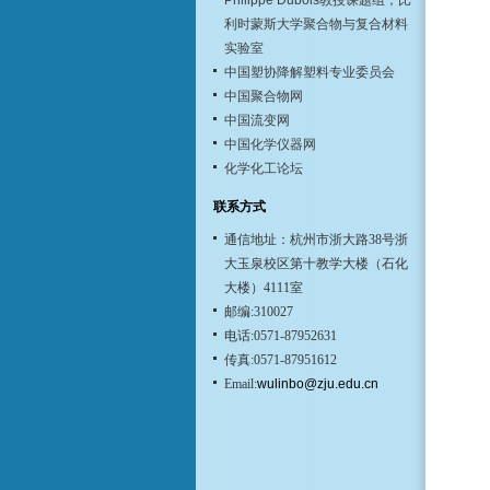
Philippe Dubois教授课题组，比
利时蒙斯大学聚合物与复合材料
实验室
中国塑协降解塑料专业委员会
中国聚合物网
中国流变网
中国化学仪器网
化学化工论坛
联系方式
通信地址：杭州市浙大路38号浙
大玉泉校区第十教学大楼（石化
大楼）4111室
邮编:310027
电话:0571-87952631
传真:0571-87951612
Email:
wulinbo@zju.edu.cn