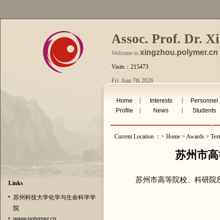
Assoc. Prof. Dr. X
xingzhou.polymer.cn
Welcome to
Visits：215473
Fri. Aug 7th 2026
|
|
Home
Interests
Personnel
|
|
Profile
News
Students
Current Location ：> Home > Awards > Tex
苏州市高
苏州市高等院校、科研院所
Links
苏州科技大学化学与生命科学学
院
www.polymer.cn