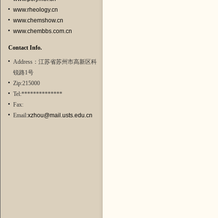
www.rheology.cn
www.chemshow.cn
www.chembbs.com.cn
Contact Info.
Address：江苏省苏州市高新区科
锐路1号
Zip:215000
Tel:**************
Fax:
Email:
xzhou@mail.usts.edu.cn