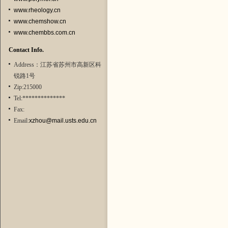
www.rheology.cn
www.chemshow.cn
www.chembbs.com.cn
Contact Info.
Address：江苏省苏州市高新区科
锐路1号
Zip:215000
Tel:**************
Fax:
Email:
xzhou@mail.usts.edu.cn