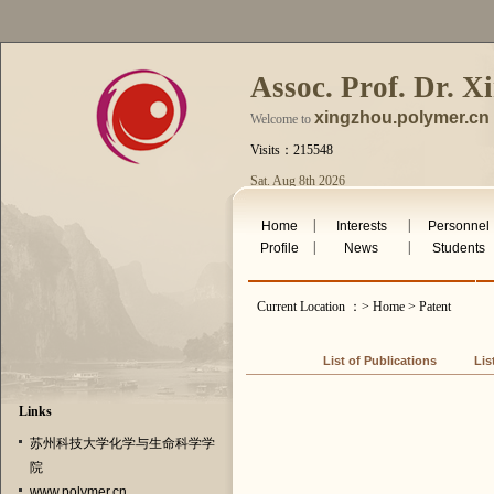
Assoc. Prof. Dr. X
xingzhou.polymer.cn
Welcome to
Visits：215548
Sat. Aug 8th 2026
|
|
Home
Interests
Personnel
|
|
Profile
News
Students
Current Location ：> Home > Patent
List of Publications
Lis
Links
苏州科技大学化学与生命科学学
院
www.polymer.cn