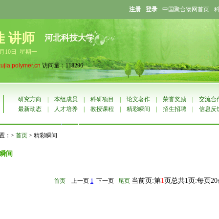
注册
-
登录
-
中国聚合物网首页
-
佳 讲师
河北科技大学
8月10日 星期一
xujia.polymer.cn
访问量：118296
研究方向
|
本组成员
|
科研项目
|
论文著作
|
荣誉奖励
|
交流合
最新动态
|
人才培养
|
教授课程
|
精彩瞬间
|
招生招聘
|
信息反
置：>
首页
> 精彩瞬间
瞬间
当前页:第
1
页总共1页:每页2
首页
上一页
1
下一页
尾页