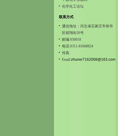
化学化工论坛
联系方式
通信地址：河北省石家庄市裕华
区裕翔街26号
邮编:050018
电话:0311-81668824
传真:
Email:
zhuner7162008@163.com