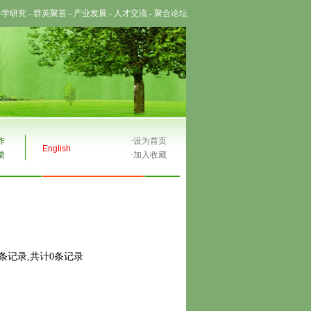
科学研究
-
群英聚首
-
产业发展
-
人才交流
-
聚合论坛
作
·
设为首页
English
馈
·
加入收藏
0条记录,共计0条记录