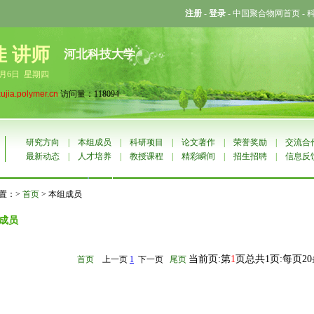
注册
-
登录
-
中国聚合物网首页
-
佳 讲师
河北科技大学
8月6日 星期四
xujia.polymer.cn
访问量：118094
研究方向
|
本组成员
|
科研项目
|
论文著作
|
荣誉奖励
|
交流合
最新动态
|
人才培养
|
教授课程
|
精彩瞬间
|
招生招聘
|
信息反
置：>
首页
> 本组成员
成员
当前页:第
1
页总共1页:每页2
首页
上一页
1
下一页
尾页