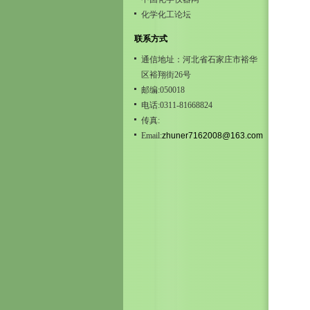
化学化工论坛
联系方式
通信地址：河北省石家庄市裕华
区裕翔街26号
邮编:050018
电话:0311-81668824
传真:
Email:
zhuner7162008@163.com