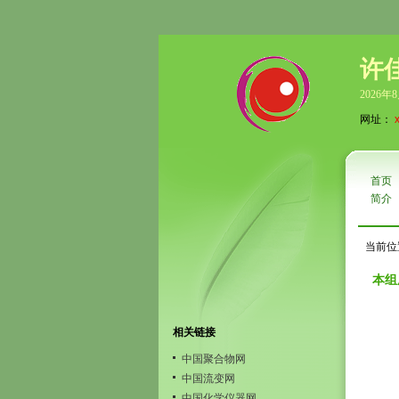
许
2026年
网址：
首页
简介
当前位
本组
相关链接
中国聚合物网
中国流变网
中国化学仪器网