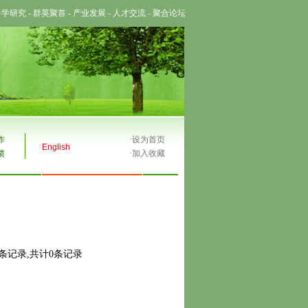
科学研究
-
群英聚首
-
产业发展
-
人才交流
-
聚合论坛
作
·
设为首页
English
馈
·
加入收藏
0条记录,共计0条记录