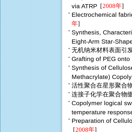
via ATRP
[
2008年
]
Electrochemical fabri
年
]
Synthesis, Character
Eight-Arm Star-Shape
无机纳米材料表面引
Grafting of PEG ont
Synthesis of Cellulos
Methacrylate) Copol
活性聚合在星形聚合
连接子化学在聚合物
Copolymer logical swi
temperature response 
Preparation of Cellul
[
2008年
]