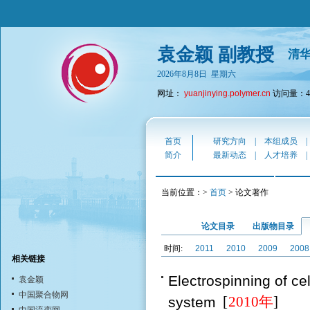
袁金颖 副教授
清
2026年8月8日 星期六
网址：
yuanjinying.polymer.cn
访问量：43
首页
研究方向
|
本组成员
简介
最新动态
|
人才培养
当前位置：>
首页
> 论文著作
论文目录
出版物目录
时间:
2011
2010
2009
2008
相关链接
Electrospinning of c
袁金颖
中国聚合物网
system
[
2010年
]