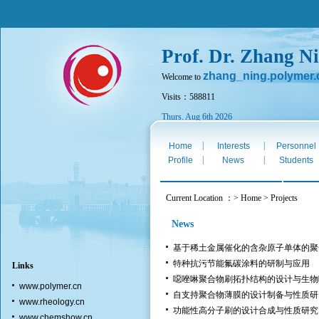
Prof. Dr. Zhang N
zhang_ning.polymer.
Welcome to
Visits：588811
Thurs. Aug 6th 2026
|
|
Home
Interests
Personnel
|
|
Profile
News
Students
Current Location ：> Home > Projects
News
基于稀土金属催化的含杂原子单体的聚
特种抗污节能氟碳涂料的研制与应用
Links
噁唑啉聚合物刷拓扑结构的设计与生物
www.polymer.cn
自支持聚合物薄膜的设计制备与性质研
www.rheology.cn
功能性高分子刷的设计合成与性质研究
www.chemshow.cn