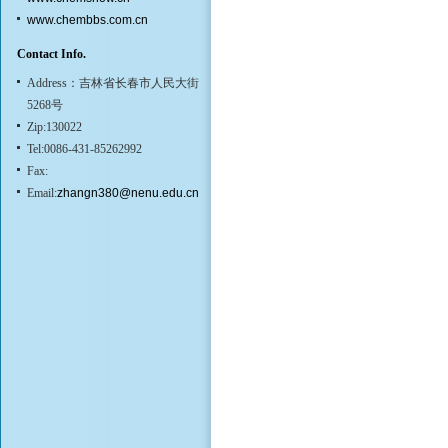
www.chembbs.com.cn
Contact Info.
Address：吉林省长春市人民大街
5268号
Zip:130022
Tel:0086-431-85262992
Fax:
Email:
zhangn380@nenu.edu.cn