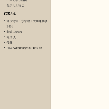
中国化学仪器网
化学化工论坛
联系方式
通信地址：东华理工大学地学楼
B401
邮编:330000
电话:无
传真:
Email:
witness@ecut.edu.cn