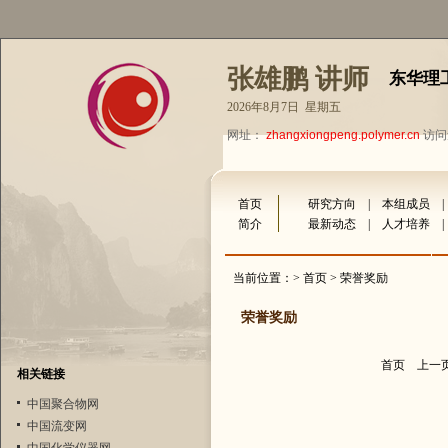
张雄鹏 讲师
东华理
2026年8月7日 星期五
网址：
zhangxiongpeng.polymer.cn
访问量
首页
研究方向
|
本组成员
简介
最新动态
|
人才培养
当前位置：>
首页
> 荣誉奖励
荣誉奖励
首页
上一
相关链接
中国聚合物网
中国流变网