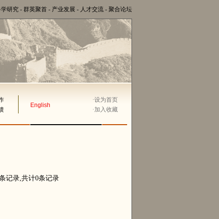
科学研究
-
群英聚首
-
产业发展
-
人才交流
-
聚合论坛
作
·
设为首页
English
馈
·
加入收藏
0条记录,共计0条记录