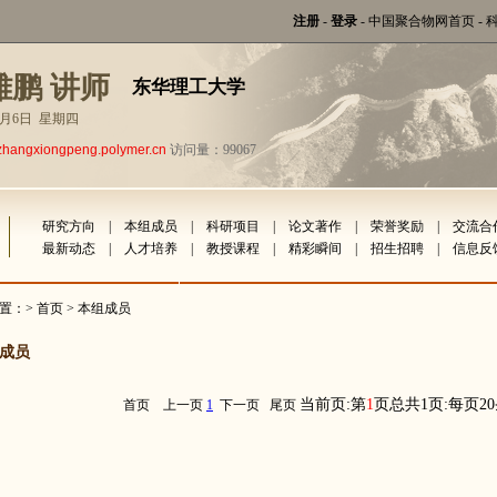
注册
-
登录
-
中国聚合物网首页
-
雄鹏 讲师
东华理工大学
年8月6日 星期四
zhangxiongpeng.polymer.cn
访问量：99067
研究方向
|
本组成员
|
科研项目
|
论文著作
|
荣誉奖励
|
交流合
最新动态
|
人才培养
|
教授课程
|
精彩瞬间
|
招生招聘
|
信息反
置：>
首页
> 本组成员
成员
当前页:第
1
页总共1页:每页2
首页
上一页
1
下一页
尾页