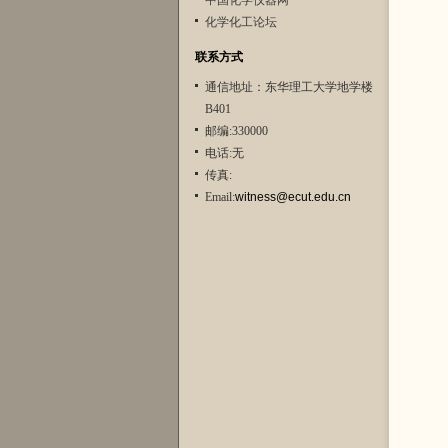
中国化学仪器网
化学化工论坛
联系方式
通信地址：东华理工大学地学楼
B401
邮编:330000
电话:无
传真:
Email:
witness@ecut.edu.cn