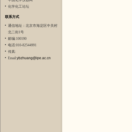
中国化学仪器网
化学化工论坛
联系方式
通信地址：北京市海淀区中关村
北二街1号
邮编:100190
电话:010-82544991
传真:
Email:
ybzhuang@ipe.ac.cn