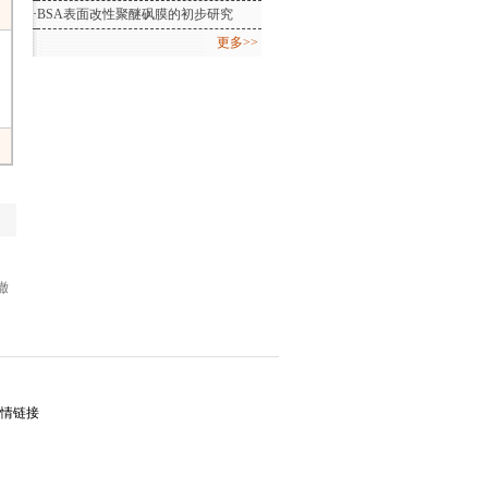
·
BSA表面改性聚醚砜膜的初步研究
更多>>
撤
情链接
。