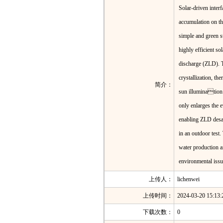
Solar‐driven inter
accumulation on the
simple and green s
highly efficient so
discharge (ZLD). Th
crystallization, th
简介：
sun illumination f
only enlarges the e
enabling ZLD desal
in an outdoor test.
water production a
environmental issu
上传人：
lichenwei
上传时间：
2024-03-20 15:13:
下载次数：
0