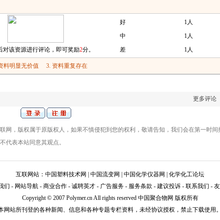
好
1人
中
1人
后对该资源进行评论，即可奖励
2
分。
差
1人
. 资料明显无价值
3. 资料重复存在
更多评论
联网，版权属于原版权人，如果不慎侵犯到您的权利，敬请告知，我们会在第一时间
不代表本站同意其观点。
互联网站：
中国塑料技术网
|
中国流变网
|
中国化学仪器网
|
化学化工论坛
我们
-
网站导航
-
商业合作
-
诚聘英才
-
广告服务
-
服务条款
-
建议投诉
-
联系我们
-
友
Copyright © 2007 Polymer.cn All rights reserved 中国聚合物网 版权所有
本网站所刊登的各种新闻、信息和各种专题专栏资料，未经协议授权，禁止下载使用