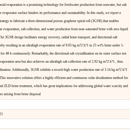
facial evaporation is a promising technology for freshwater production from seawater, but salt
 evaporator surface hinders its performance and sustainability. In this study, we report a
trategy to fabricate a three‐dimensional porous graphene spiral roll (3GSR) that enables
lar evaporation, salt collection, and water production from near‐saturated brine with zero liquid
e 3GSR design facilitates energy recovery, radial brine transport, and directional salt
ereby resulting in an ultrahigh evaporation rate of 9.05 kg m?2 h?1 in 25 wt% brine under 1‐
or 48 h continuously. Remarkably, the directional salt crystallization on its outer surface not
vaporation area but also achieves an ultrahigh salt collection rate of 2.92 kg m?2 h?1 , thus
ination. Additionally, 3GSR exhibits a record‐high water production rate of 3.14 kg m?2 h?1
 This innovative solution offers a highly efficient and continuous solar desalination method for
nd ZLD brine treatment, which has great implications for addressing global water scarcity and
es arising from brine disposal
23