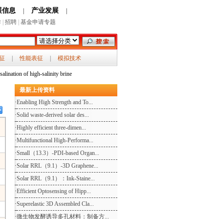
展信息
产业发展
|
|
作
|
招聘
|
基金申请专题
征
|
性能表征
|
模拟技术
alination of high‐salinity brine
最新上传资料
·
Enabling High Strength and To...
·
Solid waste-derived solar des...
·
Highly efficient three‐dimen...
·
Multifunctional High-Performa...
·
Small（13.3）-PDI-based Organ...
·
Solar RRL（9.1）-3D Graphene...
·
Solar RRL（9.1）：Ink-Staine...
·
Efficient Optosensing of Hipp...
·
Superelastic 3D Assembled Cla...
·
微生物发酵诱导多孔材料：制备方...