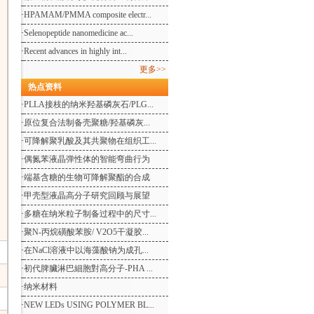
·
HPAMAM/PMMA composite electr...
·
Selenopeptide nanomedicine ac...
·
Recent advances in highly int...
更多>>
热点资料
·
PLLA接枝的纳米羟基磷灰石/PLG...
·
原位复合法制备壳聚糖/羟基磷灰...
·
可降解聚乳酸及其共聚物在组织工...
·
偶氮苯液晶弹性体的智能弯曲行为
·
端基含糖的生物可降解聚酯的合成
·
甲壳型液晶高分子研究回顾与展望
·
多糖在纳米粒子制备过程中的尺寸...
·
聚N-丙烷磺酸苯胺/ V2O5干凝胶...
·
在NaCl溶液中以海藻酸钠为成孔...
·
初代脾臟淋巴細胞對高分子-PHA ...
·
纳米材料
·
NEW LEDs USING POLYMER BL...