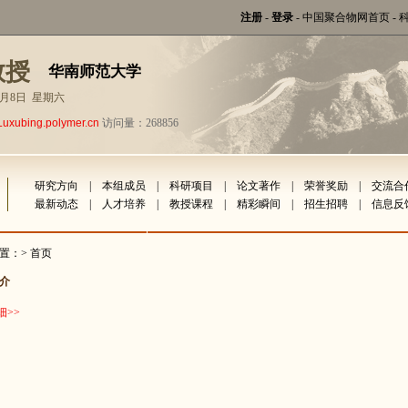
注册
-
登录
-
中国聚合物网首页
-
教授
华南师范大学
年8月8日 星期六
Luxubing.polymer.cn
访问量：268856
研究方向
|
本组成员
|
科研项目
|
论文著作
|
荣誉奖励
|
交流合
最新动态
|
人才培养
|
教授课程
|
精彩瞬间
|
招生招聘
|
信息反
置：> 首页
介
细
>>