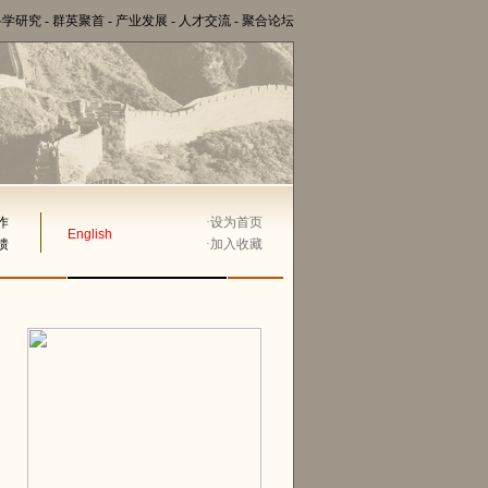
科学研究
-
群英聚首
-
产业发展
-
人才交流
-
聚合论坛
作
·
设为首页
English
馈
·
加入收藏