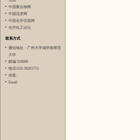
究院
中国聚合物网
中国流变网
中国化学仪器网
化学化工论坛
联系方式
通信地址：广州大学城华南师范
大学
邮编:510006
电话:020-39265755
传真:
Email: