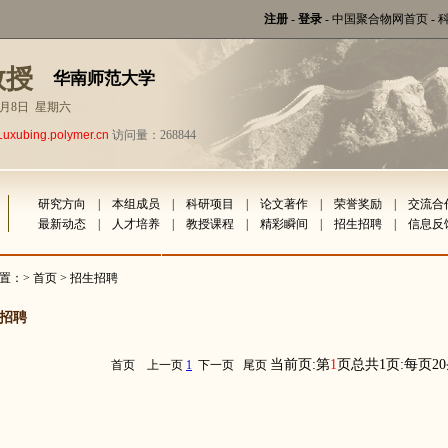
注册
-
登录
-
中国聚合物网首页
-
教授
华南师范大学
年8月8日 星期六
Luxubing.polymer.cn
访问量：268844
研究方向
|
本组成员
|
科研项目
|
论文著作
|
荣誉奖励
|
交流合
最新动态
|
人才培养
|
教授课程
|
精彩瞬间
|
招生招聘
|
信息反
置：>
首页
> 招生招聘
招聘
当前页:第
1
页总共1页:每页2
首页
上一页
1
下一页
尾页