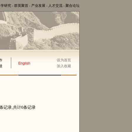
科学研究
-
群英聚首
-
产业发展
-
人才交流
-
聚合论坛
作
·
设为首页
English
馈
·
加入收藏
0条记录,共计0条记录