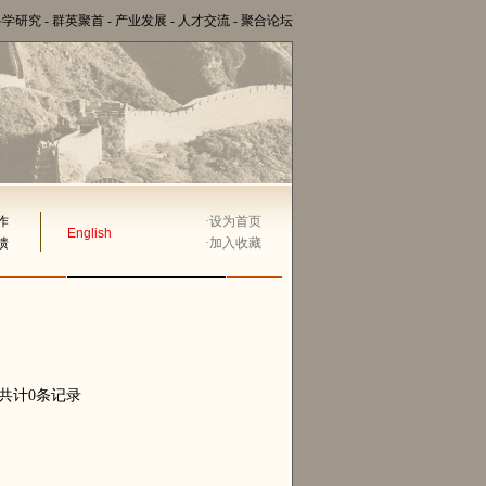
科学研究
-
群英聚首
-
产业发展
-
人才交流
-
聚合论坛
作
·
设为首页
English
馈
·
加入收藏
,共计0条记录