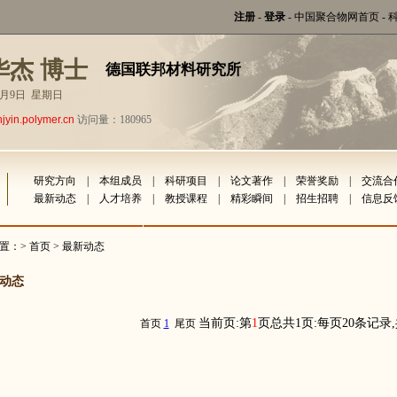
注册
-
登录
-
中国聚合物网首页
-
华杰 博士
德国联邦材料研究所
年8月9日 星期日
hjyin.polymer.cn
访问量：180965
研究方向
|
本组成员
|
科研项目
|
论文著作
|
荣誉奖励
|
交流合
最新动态
|
人才培养
|
教授课程
|
精彩瞬间
|
招生招聘
|
信息反
置：>
首页
> 最新动态
动态
当前页:第
1
页总共1页:每页20条记录
首页
1
尾页