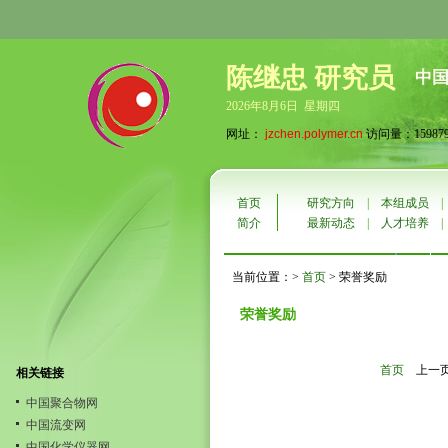
陈继忠 研究员
中
2026年8月6日 星期四
网址：
jzchen.polymer.cn
访问量：15987
首页
研究方向
|
本组成员
简介
最新动态
|
人才培养
当前位置：>
首页
> 荣誉奖励
荣誉奖励
首页
上一
相关链接
中国聚合物网
中国流变网
中国化学仪器网