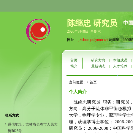
陈继忠 研究员
中
2026年8月8日 星期六
网址：
jzchen.polymer.cn
访问量：16008
首页
研究方向
|
本组成员
简介
最新动态
|
人才培养
当前位置：> 首页
个人简介
陈继忠研究员: 职务：研究员，
方向：高分子流体非平衡态模拟； 学
大学，物理学专业，获理学学士学位
联系方式
理，获理学博士学位； 2006-
通信地址：吉林省长春市人民大
研究员； 2006-2008：中国科
街5625号