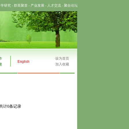
科学研究
-
群英聚首
-
产业发展
-
人才交流
-
聚合论坛
作
·
设为首页
English
馈
·
加入收藏
,共计0条记录