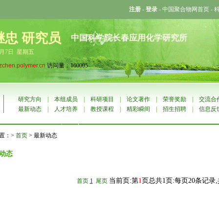
注册
-
登录
-
中国聚合物网首页
-
继忠 研究员
中国科学院长春应用化学研究所
8月7日 星期五
jzchen.polymer.cn
访问量：160005
研究方向
|
本组成员
|
科研项目
|
论文著作
|
荣誉奖励
|
交流合
最新动态
|
人才培养
|
教授课程
|
精彩瞬间
|
招生招聘
|
信息反
置：>
首页
> 最新动态
动态
当前页:第
1
页总共1页:每页20条记录
首页
1
尾页