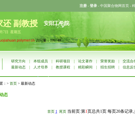
注册
-
登录
-
中国聚合物网首页
-
家还 副教授
安阳工学院
8月7日 星期五
luojiahuan.polymer.cn
访问量：199749
研究方向
|
本组成员
|
科研项目
|
论文著作
|
荣誉奖励
|
交流合
最新动态
|
人才培养
|
教授课程
|
精彩瞬间
|
招生招聘
|
信息反
置：>
首页
> 最新动态
动态
当前页:第
1
页总共1页:每页20条记录
首页
1
尾页