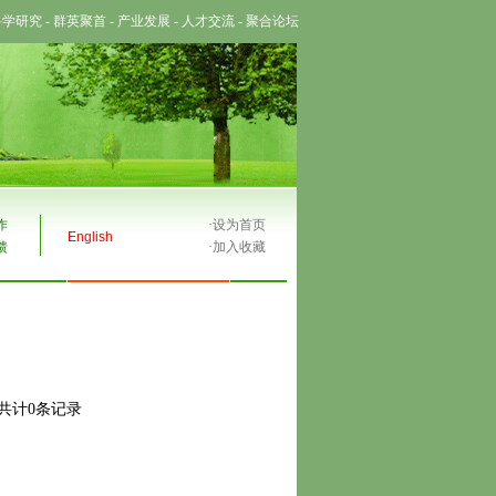
科学研究
-
群英聚首
-
产业发展
-
人才交流
-
聚合论坛
作
·
设为首页
English
馈
·
加入收藏
,共计0条记录