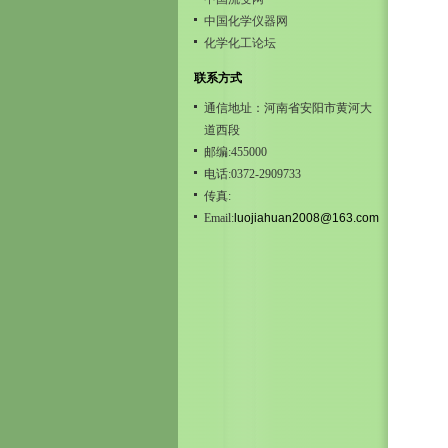
中国化学仪器网
化学化工论坛
联系方式
通信地址：河南省安阳市黄河大
道西段
邮编:455000
电话:0372-2909733
传真:
Email:
luojiahuan2008@163.com