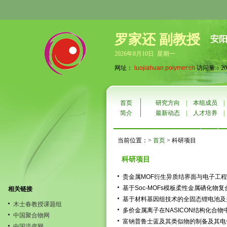
罗家还 副教授
安
2026年8月10日 星期一
网址：
luojiahuan.polymer.cn
访问量：200
首页
研究方向
|
本组成员
简介
最新动态
|
人才培养
当前位置：>
首页
> 科研项目
科研项目
贵金属MOF衍生异质结界面与电子工
基于Soc-MOFs模板柔性金属硒化
相关链接
基于材料基因组技术的全固态锂电池及
木士春教授课题组
多价金属离子在NASICON结构化合
中国聚合物网
富钠普鲁士蓝及其类似物的制备及其电
中国流变网